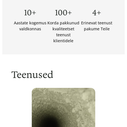
10+
100+
4+
Aastate kogemus
Korda pakkunud
Erinevat teenust
valdkonnas
kvaliteetset
pakume Teile
teenust
klientidele
Teenused