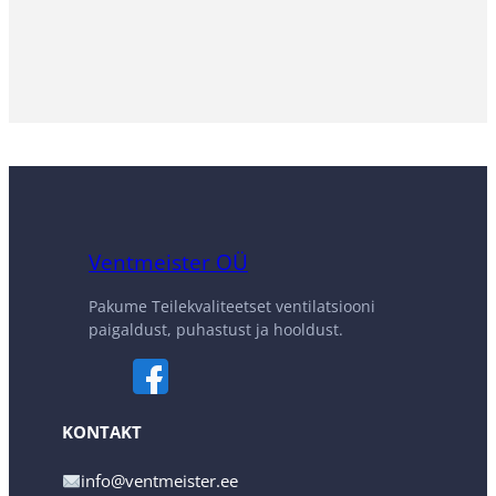
Ventmeister OÜ
Pakume Teilekvaliteetset ventilatsiooni
paigaldust, puhastust ja hooldust.
KONTAKT
info@ventmeister.ee