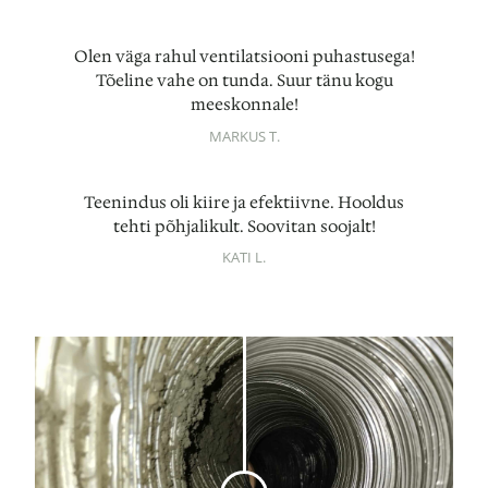
Olen väga rahul ventilatsiooni puhastusega!
Tõeline vahe on tunda. Suur tänu kogu
meeskonnale!
MARKUS T.
Teenindus oli kiire ja efektiivne. Hooldus
tehti põhjalikult. Soovitan soojalt!
KATI L.