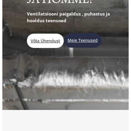
Ventilatsiooni paigaldus , puhastus ja
hooldus teenused
Meie Teenused
Võta Ühendust