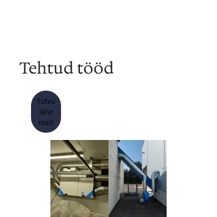
Tehtud tööd
Tutvu
lähe
malt